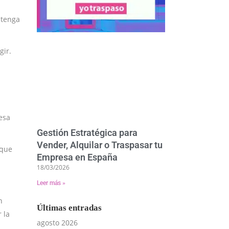
btenga
gir.
esa
Gestión Estratégica para
Vender, Alquilar o Traspasar tu
 que
Empresa en España
18/03/2026
Leer más »
n
Últimas entradas
 la
agosto 2026