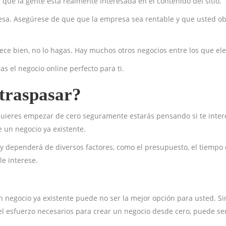
a que la gente está realmente interesada en el contenido del sitio.
resa. Asegúrese de que que la empresa sea rentable y que usted o
arece bien, no lo hagas. Hay muchos otros negocios entre los que ele
s el negocio online perfecto para ti.
 traspasar?
quieres empezar de cero seguramente estarás pensando si te inter
 un negocio ya existente.
 y dependerá de diversos factores, como el presupuesto, el tiempo
le interese.
n negocio ya existente puede no ser la mejor opción para usted. Si
 el esfuerzo necesarios para crear un negocio desde cero, puede ser