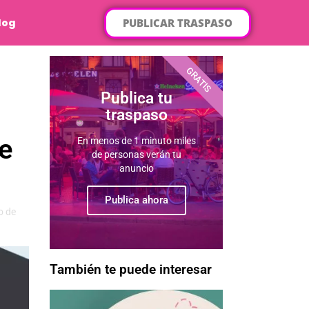
PUBLICAR TRASPASO
log
GRATIS
Publica tu
traspaso
de
En menos de 1 minuto miles
de personas verán tu
anuncio
Publica ahora
o de
También te puede interesar