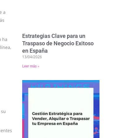
e a
tás
Estrategias Clave para un
o ha
Traspaso de Negocio Exitoso
línea,
en España
13/04/2026
Leer más »
 su
fuentes