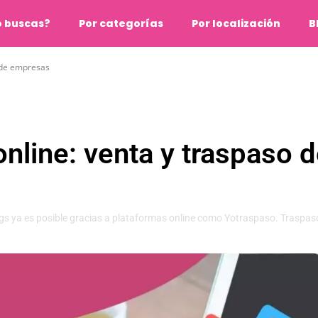
o buscas?
Por categorías
Por localización
B
 de empresas
nline: venta y traspaso 
gs ya es posible gracias a plataformas online como Yotraspaso. Traspas