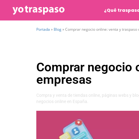
¿Qué traspas
Portada
»
Blog
»
Comprar negocio online: venta y traspaso
Comprar negocio o
empresas
Compra y venta de tiendas online, páginas webs y blo
negocios online en España.