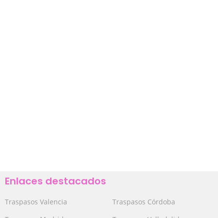
Enlaces destacados
Traspasos Valencia
Traspasos Córdoba