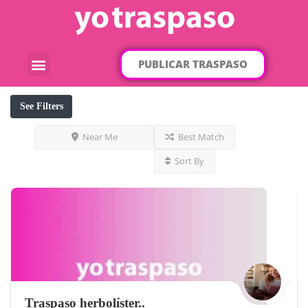
PUBLICAR TRASPASO
¿Qué traspaso buscas?
Por categorías
Por localización
See Filters
Near Me
Best Match
Sort By
Traspaso herbolíster..