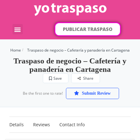
PUBLICAR TRASPASO
¿Qué traspaso buscas?
Por categorías
Por localización
Home
Traspaso de negocio – Cafetería y panadería en Cartagena
Traspaso de negocio – Cafetería y
panadería en Cartagena
Save
Share
Be the first one to rate!
Submit Review
Details
Reviews
Contact Info