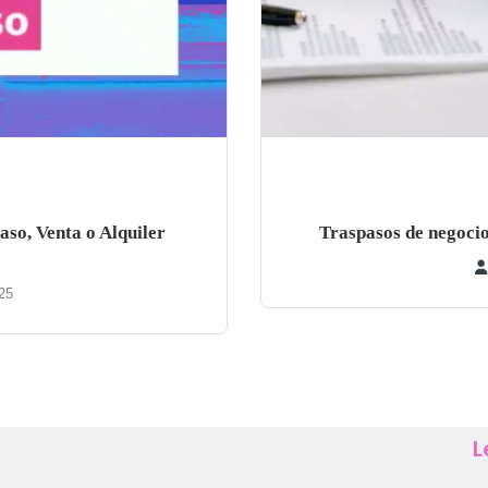
so, Venta o Alquiler
Traspasos de negoci
25
L