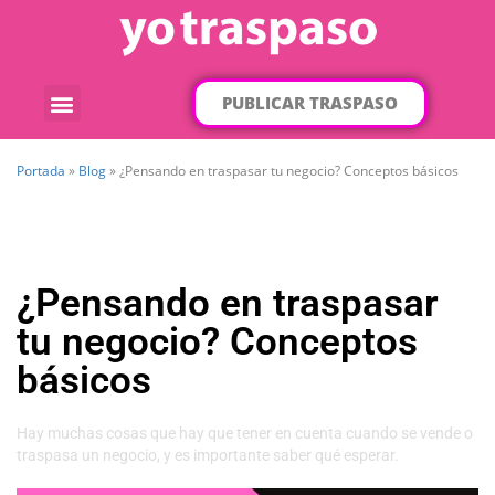
PUBLICAR TRASPASO
¿Qué traspaso buscas?
Por categorías
Por localización
Portada
»
Blog
»
¿Pensando en traspasar tu negocio? Conceptos básicos
¿Pensando en traspasar
tu negocio? Conceptos
básicos
Hay muchas cosas que hay que tener en cuenta cuando se vende o
traspasa un negocio, y es importante saber qué esperar.