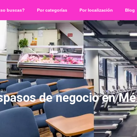
aso buscas?
Por categorías
Por localización
Blog
spasos de negocio en Mé