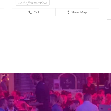
Be the first to review!
d
Call
Show Map