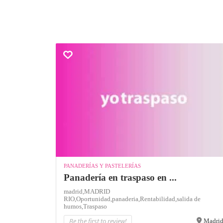
PANADERÍAS Y PASTELERÍAS
Panadería en traspaso en ...
madrid,
MADRID
RIO,
Oportunidad,
panaderia,
Rentabilidad,
salida de
humos,
Traspaso
Be the first to review!
Madri