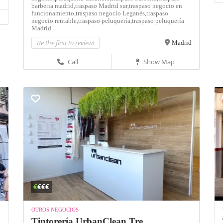
barberia madrid,
traspaso Madrid sur,
traspaso negocio en
funcionamiento,
traspaso negocio Leganés,
traspaso
negocio rentable,
traspaso peluquería,
traspaso peluquería
Madrid
Be the first to review!
Madrid
Call
Show Map
€
€€€
OTROS NEGOCIOS
Tintorería UrbanClean Tre...