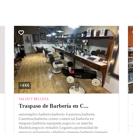
€
€€€
SALUD Y BELLEZA
Traspaso de Barbería en C...
autoempleo barbero,
barbería 4 puestos,
barbería
Carrefour,
barbería centro comercial,
barbería en
traspaso,
barberia equipada,
negocio en marcha
Madrid,
negocio rentable Leganés,
oportunidad de
d
negocio,
peluquería caballero,
traspaso barbería,
traspaso