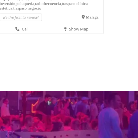
inversión,
peluqueria,
radiofrecuencia,
traspaso clínica
estética,
traspaso negocio
Be the first to review!
Málaga
Call
Show Map