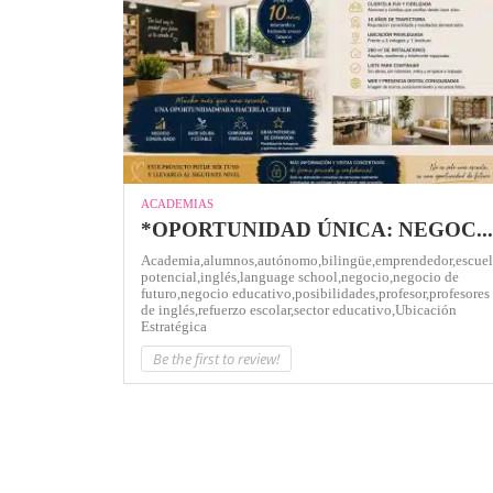
ACADEMIAS
*OPORTUNIDAD ÚNICA: NEGOC...
Academia,
alumnos,
autónomo,
bilingüe,
emprendedor,
escuel
potencial,
inglés,
language school,
negocio,
negocio de
futuro,
negocio educativo,
posibilidades,
profesor,
profesores
de inglés,
refuerzo escolar,
sector educativo,
Ubicación
Estratégica
Be the first to review!