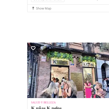
Show Map
SALUD Y BELLEZA
K uñas K pelos