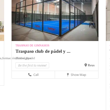
TRASPASO DE GIMNASIOS
Traspaso club de pádel y ...
a,
formación,
#futbol,
futuro,
gran
#padel
Be the first to review!
Reus
Call
Show Map