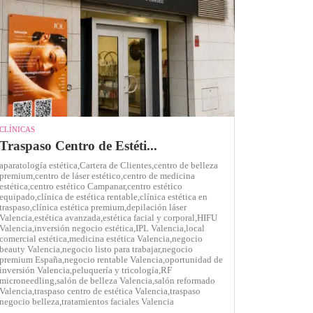
CLÍNICAS
Traspaso Centro de Estéti...
aparatología estética,
Cartera de Clientes,
centro de belleza
premium,
centro de láser estético,
centro de medicina
estética,
centro estético Campanar,
centro estético
equipado,
clínica de estética rentable,
clínica estética en
traspaso,
clínica estética premium,
depilación láser
Valencia,
estética avanzada,
estética facial y corporal,
HIFU
Valencia,
inversión negocio estética,
IPL Valencia,
local
comercial estética,
medicina estética Valencia,
negocio
beauty Valencia,
negocio listo para trabajar,
negocio
premium España,
negocio rentable Valencia,
oportunidad de
inversión Valencia,
peluquería y tricología,
RF
microneedling,
salón de belleza Valencia,
salón reformado
Valencia,
traspaso centro de estética Valencia,
traspaso
negocio belleza,
tratamientos faciales Valencia