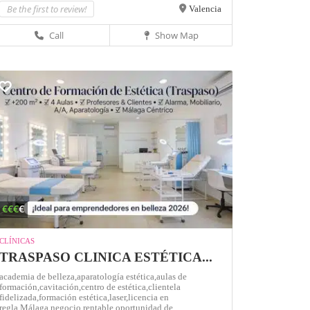
Be the first to review!
Valencia
Call
Show Map
€€€
€
CLÍNICAS
TRASPASO CLINICA ESTÉTICA...
academia de belleza,
aparatología estética,
aulas de
formación,
cavitación,
centro de estética,
clientela
fidelizada,
formación estética,
laser,
licencia en
regla,
Málaga,
negocio rentable,
oportunidad de