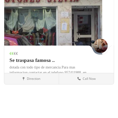
€€
€€
Se traspasa famosa ..
dotada con todo tipo de mercancia.Para mas
informacion contactar en el telefono 957411988,
en
horario de mañanas de 9:30 a 13:30. preguntar por
Direction
Call Now
Córdoba
Otros negocios
Meli.,
en pleno rendimiento desde hace mas de 30
años,