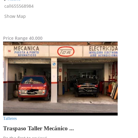
call
655568984
Show Map
Price Range
40.000
Talleres
Traspaso Taller Mecánico ...