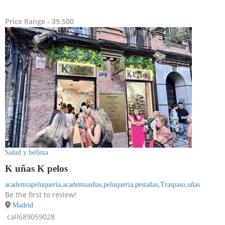
Price Range
- 39.500
Salud y belleza
K uñas K pelos
academiapeluquería,
academiauñas,
peluqueria,
pestañas,
Traspaso,
uñas
Be the first to review!
Madrid
call
689059028