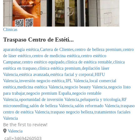
Clínicas
Traspaso Centro de Estéti...
aparatología estética,
Cartera de Clientes,
centro de belleza premium,
centro
de láser estético,
centro de medicina estética,
centro estético
Campanar,
centro estético equipado,
clínica de estética rentable,
clínica
estética en traspaso,
clínica estética premium,
depilación láser
Valencia,
estética avanzada,
estética facial y corporal,
HIFU
Valencia,
inversión negocio estética,
IPL Valencia,
local comercial
estética,
medicina estética Valencia,
negocio beauty Valencia,
negocio listo
para trabajar,
negocio premium España,
negocio rentable
Valencia,
oportunidad de inversión Valencia,
peluquería y tricología,
RF
microneedling,
salón de belleza Valencia,
salón reformado Valencia,
traspaso
centro de estética Valencia,
traspaso negocio belleza,
tratamientos faciales
Valencia
Be the first to review!
Valencia
call
+34694260503