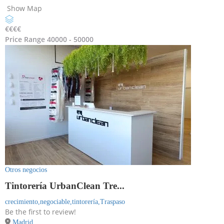
Show Map
€
€€€
Price Range
40000 - 50000
Otros negocios
Tintorería UrbanClean Tre...
crecimiento,
negociable,
tintorería,
Traspaso
Be the first to review!
Madrid