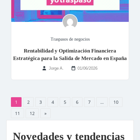
Traspasos de negocios
Rentabilidad y Optimización Financiera
Estratégica para la Salida de Mercado en España
Jorge A.
01/06/2026
1
2
3
4
5
6
7
…
10
11
12
»
Novedades y tendencias