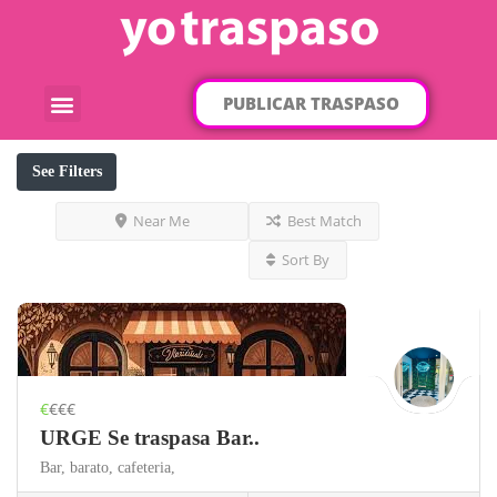
PUBLICAR TRASPASO
¿Qué traspaso buscas?
Por categorías
Por localización
See Filters
Near Me
Best Match
Sort By
€
€€€
URGE Se traspasa Bar..
Bar,
barato,
cafeteria,