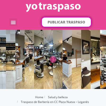
PUBLICAR TRASPASO
¿Qué traspaso buscas?
Por categorías
Por localización
Home
Salud y belleza
Traspaso de Barbería en CC Plaza Nueva – Leganés