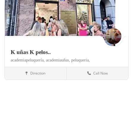
K uñas K pelos..
academiapeluquería,
academiauñas,
peluqueria,
Direction
Call Now
Madrid
Salud y belleza