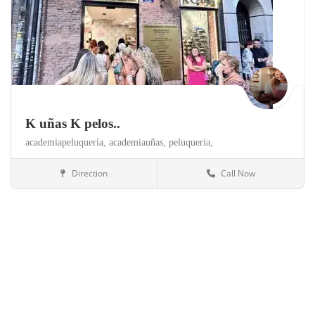
K uñas K pelos..
academiapeluquería,
academiauñas,
peluqueria,
Direction
Call Now
Madrid
Salud y belleza