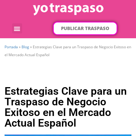
PUBLICAR TRASPASO
¿Qué traspaso buscas?
Por categorías
Por localización
Portada
»
Blog
»
Estrategias Clave para un Traspaso de Negocio Exitoso en
el Mercado Actual Español
Estrategias Clave para un
Traspaso de Negocio
Exitoso en el Mercado
Actual Español