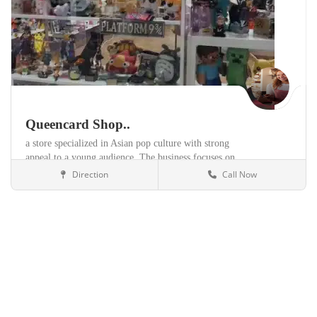
Queencard Shop..
a store specialized in Asian pop culture with strong
appeal to a young audience. The business focuses on
K-pop products,
and items imported directly from
Direction
Call Now
Málaga
Tiendas
Korea,
and Taiwan,