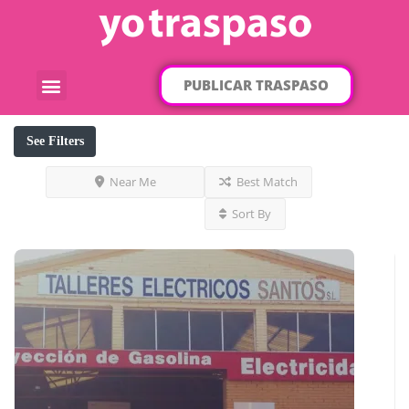
PUBLICAR TRASPASO
¿Qué traspaso buscas?
Por categorías
Por localización
See Filters
Near Me
Best Match
Sort By