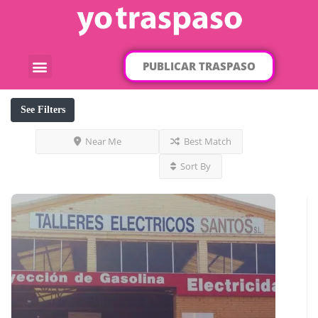
PUBLICAR TRASPASO
¿Qué traspaso buscas?
Por categorías
Por localización
See Filters
Near Me
Best Match
Sort By