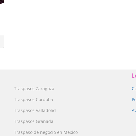
L
Traspasos Zaragoza
C
Traspasos Córdoba
Po
Traspasos Valladolid
Av
Traspasos Granada
Traspaso de negocio en México