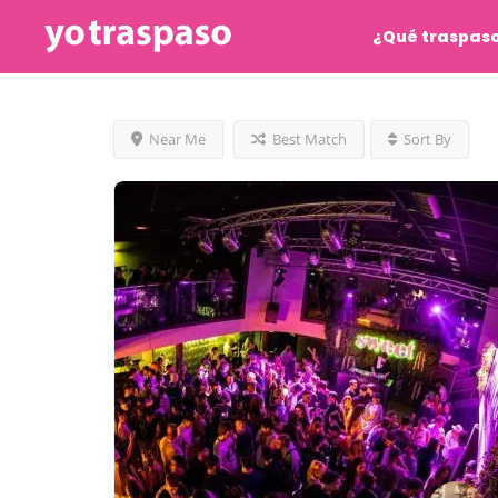
¿Qué traspas
Near Me
Best Match
Sort By