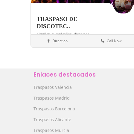
TRASPASO DE
DISCOTEC..
alquiler,
cumpleaños,
discoteca,
Direction
Call Now
Madrid
Discotecas
Save
Enlaces destacados
Traspasos Valencia
Traspasos Madrid
Traspasos Barcelona
Traspasos Alicante
Traspasos Murcia