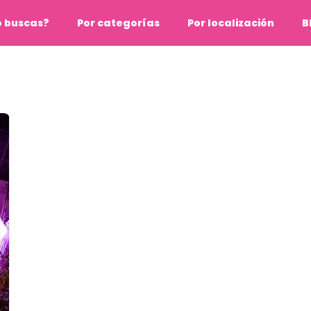
o buscas?
Por categorías
Por localización
B