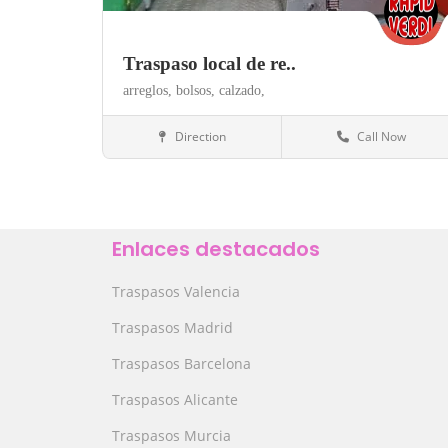
Traspaso local de re..
arreglos,
bolsos,
calzado,
Direction
Call Now
Barcelona
Servicios
Save
Enlaces destacados
Traspasos Valencia
Traspasos Madrid
Traspasos Barcelona
Traspasos Alicante
Traspasos Murcia