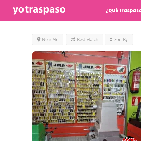
¿Qué traspas
Near Me
Best Match
Sort By