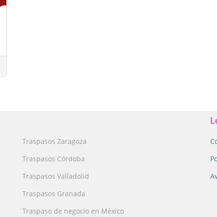
L
Traspasos Zaragoza
C
Traspasos Córdoba
Po
Traspasos Valladolid
Av
Traspasos Granada
Traspaso de negocio en México