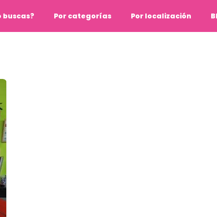
o buscas?
Por categorías
Por localización
B