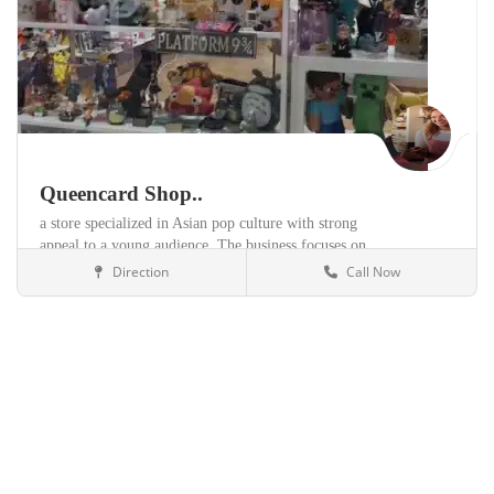
Queencard Shop..
a store specialized in Asian pop culture with strong
appeal to a young audience. The business focuses on
K-pop products,
and items imported directly from
Direction
Call Now
Málaga
Tiendas
Korea,
and Taiwan,