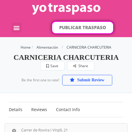
PUBLICAR TRASPASO
¿Qué traspaso buscas?
Por categorías
Por localización
Home
Alimentación
CARNICERIA CHARCUTERIA
CARNICERIA CHARCUTERIA
Save
Share
Be the first one to rate!
Submit Review
Details
Reviews
Contact Info
Carrer de Rovira I Virgili, 21