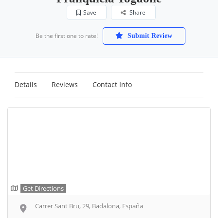
Save
Share
Be the first one to rate!
Submit Review
Details
Reviews
Contact Info
Get Directions
Carrer Sant Bru, 29, Badalona, España