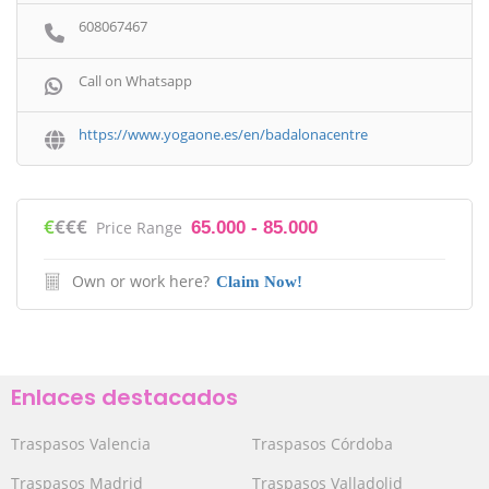
608067467
Call on Whatsapp
https://www.yogaone.es/en/badalonacentre
€
€€€
Price Range
65.000 - 85.000
Own or work here?
Claim Now!
Enlaces destacados
Traspasos Valencia
Traspasos Córdoba
Traspasos Madrid
Traspasos Valladolid