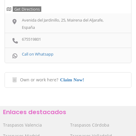
Get Directions
Avenida del Jardinillo, 25, Mairena del Aljarafe,
España
675519801
Call on Whatsapp
Own or work here?
Claim Now!
Enlaces destacados
Traspasos Valencia
Traspasos Córdoba
Traspasos Madrid
Traspasos Valladolid