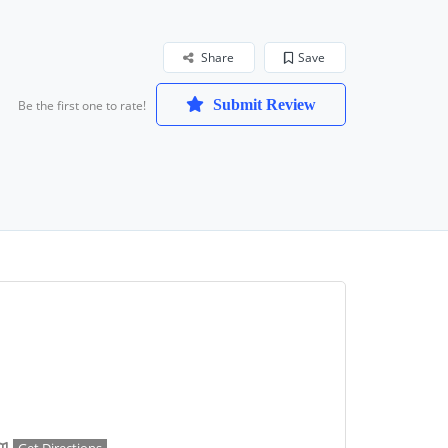
Share
Save
Submit Review
Be the first one to rate!