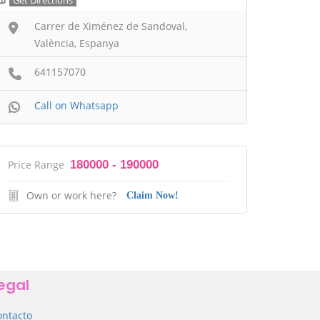
Get Directions
Carrer de Ximénez de Sandoval,
València, Espanya
641157070
Call on Whatsapp
Price Range
180000 - 190000
Own or work here?
Claim Now!
egal
ontacto