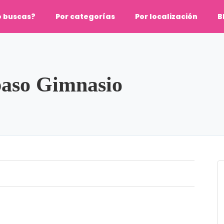
o buscas?
Por categorías
Por localización
B
paso Gimnasio