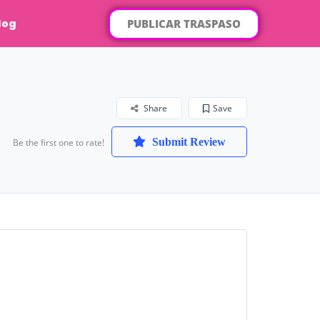
PUBLICAR TRASPASO
log
Share
Save
Submit Review
Be the first one to rate!