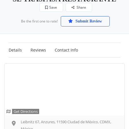
Save
Share
Be the first one to rate!
Submit Review
Details
Reviews
Contact Info
Get Directions
Leibnitz 67, Anzures, 11590 Ciudad de México, CDMX,
México