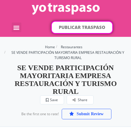
PUBLICAR TRASPASO
¿Qué traspaso buscas?
Por categorías
Por localización
Home
Restaurantes
SE VENDE PARTICIPACIÓN MAYORITARIA EMPRESA RESTAURACIÓN Y
TURISMO RURAL
SE VENDE PARTICIPACIÓN
MAYORITARIA EMPRESA
RESTAURACIÓN Y TURISMO
RURAL
Save
Share
Be the first one to rate!
Submit Review