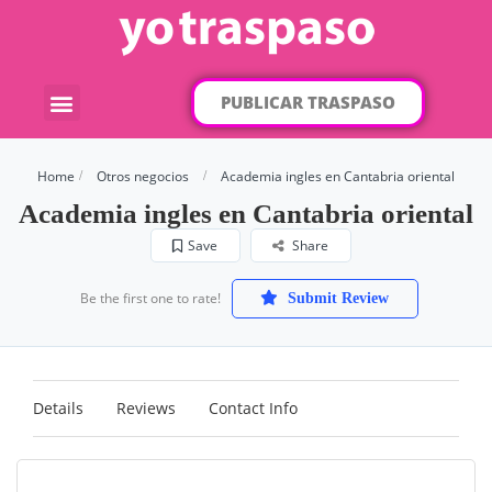
PUBLICAR TRASPASO
¿Qué traspaso buscas?
Por categorías
Por localización
Home
Otros negocios
Academia ingles en Cantabria oriental
Academia ingles en Cantabria oriental
Save
Share
Be the first one to rate!
Submit Review
Details
Reviews
Contact Info