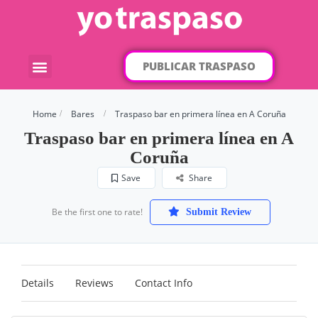
PUBLICAR TRASPASO
¿Qué traspaso buscas?
Por categorías
Por localización
Home
Bares
Traspaso bar en primera línea en A Coruña
Traspaso bar en primera línea en A
Coruña
Save
Share
Be the first one to rate!
Submit Review
Details
Reviews
Contact Info