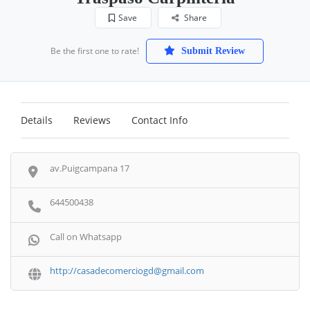
Save
Share
Be the first one to rate!
Submit Review
Details
Reviews
Contact Info
av.Puigcampana 17
644500438
Call on Whatsapp
http://casadecomerciogd@gmail.com