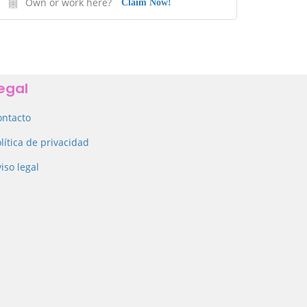
Own or work here?
Claim Now!
egal
ontacto
lítica de privacidad
iso legal