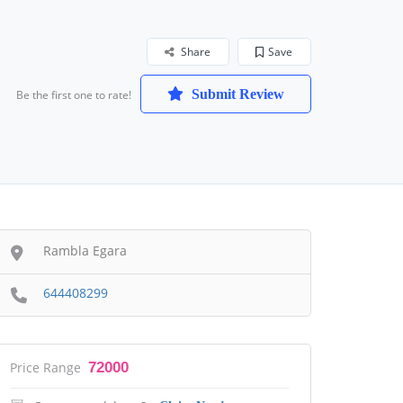
Share
Save
Submit Review
Be the first one to rate!
Rambla Egara
644408299
Price Range
72000