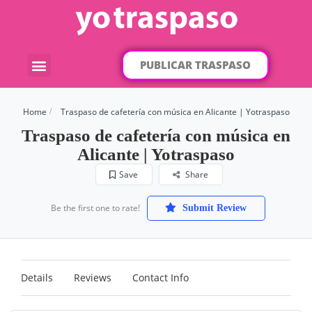
PUBLICAR TRASPASO
¿Qué traspaso buscas?
Por categorías
Por localización
Home
Traspaso de cafetería con música en Alicante | Yotraspaso
Traspaso de cafetería con música en
Alicante | Yotraspaso
Save
Share
Be the first one to rate!
Submit Review
Details
Reviews
Contact Info