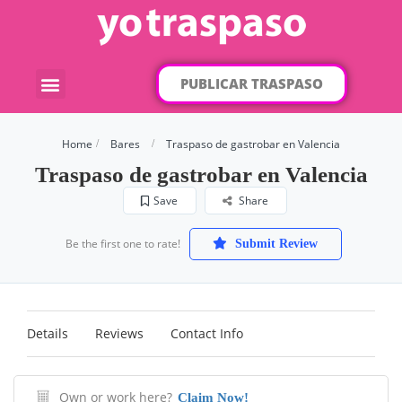
PUBLICAR TRASPASO
¿Qué traspaso buscas?
Por categorías
Por localización
Home
Bares
Traspaso de gastrobar en Valencia
Traspaso de gastrobar en Valencia
Save
Share
Be the first one to rate!
Submit Review
Details
Reviews
Contact Info
Own or work here?
Claim Now!