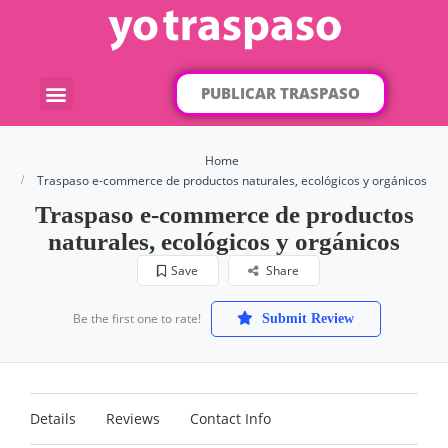
PUBLICAR TRASPASO
¿Qué traspaso buscas?
Por categorías
Por localización
Home
Traspaso e-commerce de productos naturales, ecológicos y orgánicos
Traspaso e-commerce de productos
naturales, ecológicos y orgánicos
Save
Share
Be the first one to rate!
Submit Review
Details
Reviews
Contact Info