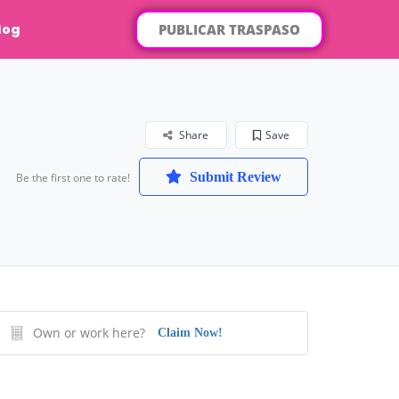
PUBLICAR TRASPASO
log
Share
Save
Submit Review
Be the first one to rate!
Own or work here?
Claim Now!