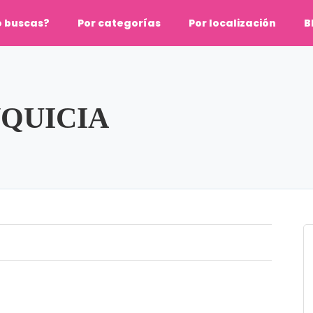
o buscas?
Por categorías
Por localización
B
QUICIA