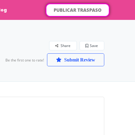
PUBLICAR TRASPASO
log
Share
Save
Submit Review
Be the first one to rate!