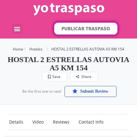
PUBLICAR TRASPASO
¿Qué traspaso buscas?
Por categorías
Por localización
Home
Hoteles
HOSTAL 2 ESTRELLAS AUTOVIA A5 KM 154
HOSTAL 2 ESTRELLAS AUTOVIA
A5 KM 154
Save
Share
Be the first one to rate!
Submit Review
Details
Video
Reviews
Contact Info