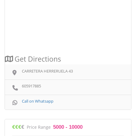
Get Directions
CARRETERA HERRERUELA 43
605917885
Call on Whatsapp
€€€
€
Price Range
5000 - 10000