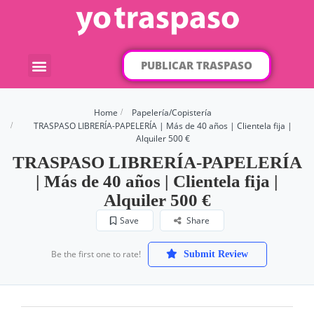
PUBLICAR TRASPASO
¿Qué traspaso buscas?
Por categorías
Por localización
Home
Papelería/Copistería
TRASPASO LIBRERÍA-PAPELERÍA | Más de 40 años | Clientela fija |
Alquiler 500 €
TRASPASO LIBRERÍA-PAPELERÍA
| Más de 40 años | Clientela fija |
Alquiler 500 €
Save
Share
Be the first one to rate!
Submit Review