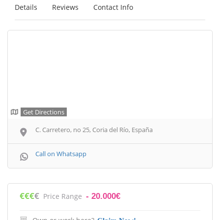
Details
Reviews
Contact Info
Get Directions
C. Carretero, no 25, Coria del Río, España
Call on Whatsapp
€€€
€
Price Range
- 20.000€