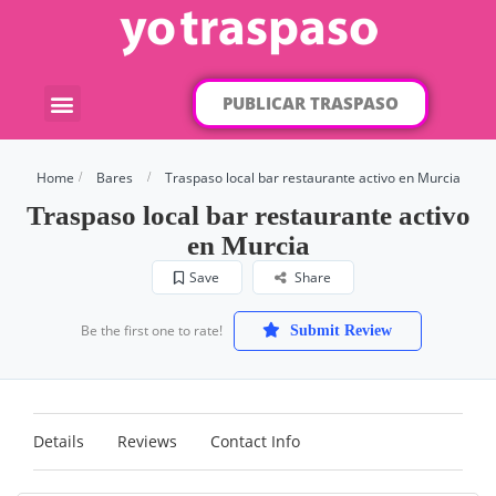
PUBLICAR TRASPASO
¿Qué traspaso buscas?
Por categorías
Por localización
Home
Bares
Traspaso local bar restaurante activo en Murcia
Traspaso local bar restaurante activo
en Murcia
Save
Share
Be the first one to rate!
Submit Review
Details
Reviews
Contact Info