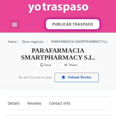
PUBLICAR TRASPASO
¿Qué traspaso buscas?
Por categorías
Por localización
Home
Otros negocios
PARAFARMACIA SMARTPHARMACY S.L.
PARAFARMACIA
SMARTPHARMACY S.L.
Save
Share
Be the first one to rate!
Submit Review
Details
Reviews
Contact Info