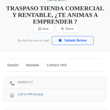
TRASPASO TIENDA COMERCIAL
Y RENTABLE, ¿TE ANIMAS A
EMPRENDER ?
Save
Share
Be the first one to rate!
Submit Review
Details
Reviews
Contact Info
608663137
Call on Whatsapp