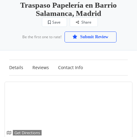
Traspaso Papelería en Barrio
Salamanca, Madrid
Save
Share
Be the first one to rate!
Submit Review
Details
Reviews
Contact Info
Get Directions