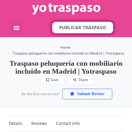
PUBLICAR TRASPASO
¿Qué traspaso buscas?
Por categorías
Por localización
Home
Traspaso peluquería con mobiliario incluido en Madrid | Yotraspaso
Traspaso peluquería con mobiliario
incluido en Madrid | Yotraspaso
Save
Share
Be the first one to rate!
Submit Review
Details
Reviews
Contact Info