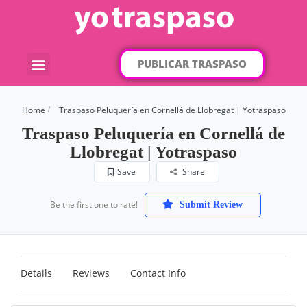
PUBLICAR TRASPASO
¿Qué traspaso buscas?
Por categorías
Por localización
Home
Traspaso Peluquería en Cornellá de Llobregat | Yotraspaso
Traspaso Peluquería en Cornellá de
Llobregat | Yotraspaso
Save
Share
Be the first one to rate!
Submit Review
Details
Reviews
Contact Info