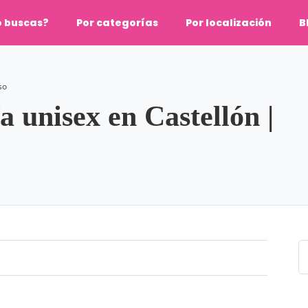
o buscas?
Por categorías
Por localización
B
so
 unisex en Castellón |