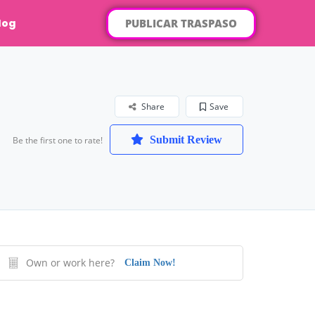
PUBLICAR TRASPASO
log
Share
Save
Submit Review
Be the first one to rate!
Own or work here?
Claim Now!