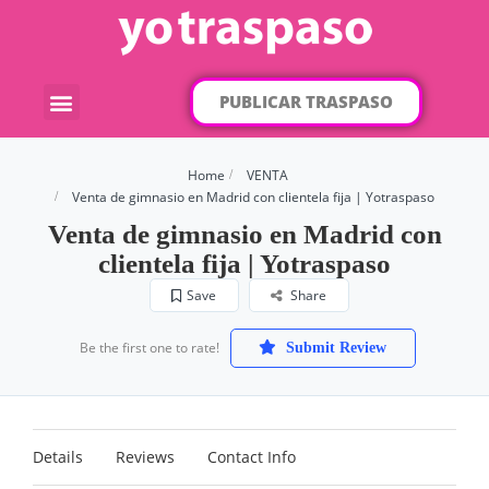
PUBLICAR TRASPASO
¿Qué traspaso buscas?
Por categorías
Por localización
Home
VENTA
Venta de gimnasio en Madrid con clientela fija | Yotraspaso
Venta de gimnasio en Madrid con
clientela fija | Yotraspaso
Save
Share
Be the first one to rate!
Submit Review
Details
Reviews
Contact Info