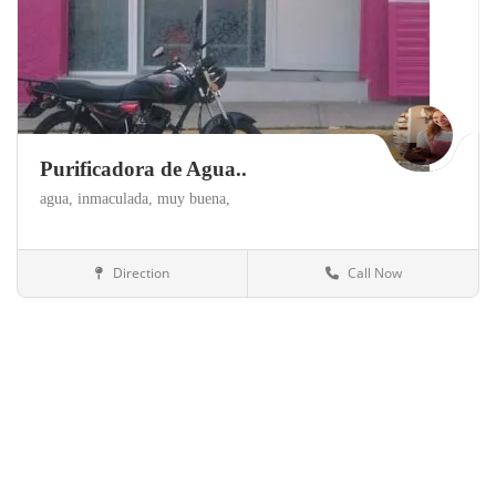
Purificadora de Agua..
agua,
inmaculada,
muy buena,
Direction
Call Now
Estado de Mexico
Alimentación