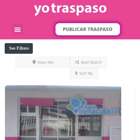
PUBLICAR TRASPASO
¿Qué traspaso buscas?
Por categorías
Por localización
See Filters
Near Me
Best Match
Sort By