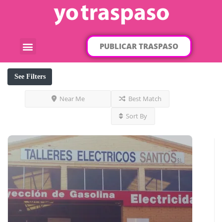
PUBLICAR TRASPASO
¿Qué traspaso buscas?
Por categorías
Por localización
See Filters
Near Me
Best Match
Sort By