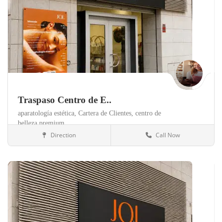
Traspaso Centro de E..
aparatología estética,
Cartera de Clientes,
centro de
belleza premium,
Direction
Call Now
Valencia
Clínicas