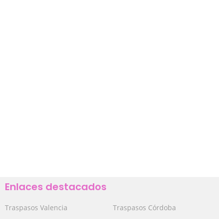
Enlaces destacados
Traspasos Valencia
Traspasos Córdoba